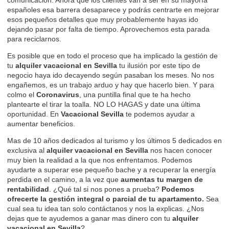
españoles esa barrera desaparece y podrás centrarte en mejorar
esos pequeños detalles que muy probablemente hayas ido
dejando pasar por falta de tiempo. Aprovechemos esta parada
para reciclarnos.
Es posible que en todo el proceso que ha implicado la gestión de
tu
alquiler vacacional en Sevilla
tu ilusión por este tipo de
negocio haya ido decayendo según pasaban los meses. No nos
engañemos, es un trabajo arduo y hay que hacerlo bien. Y para
colmo el
Coronavirus
, una puntilla final que te ha hecho
plantearte el tirar la toalla. NO LO HAGAS y date una última
oportunidad. En
Vacacional Sevilla
te podemos ayudar a
aumentar beneficios.
Mas de 10 años dedicados al turismo y los últimos 5 dedicados en
exclusiva al
alquiler vacacional en Sevilla
nos hacen conocer
muy bien la realidad a la que nos enfrentamos. Podemos
ayudarte a superar ese pequeño bache y a recuperar la energía
perdida en el camino, a la vez que
aumentas tu margen de
rentabilidad
. ¿Qué tal si nos pones a prueba?
Podemos
ofrecerte la gestión integral o parcial de tu apartamento.
Sea
cual sea tu idea tan solo
contáctanos
y nos la explicas. ¿Nos
dejas que te ayudemos a ganar mas dinero con tu
alquiler
vacacional en Sevilla
?