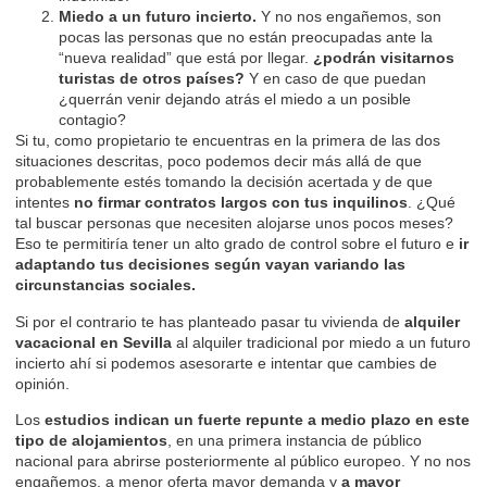
Miedo a un futuro incierto.
Y no nos engañemos, son
pocas las personas que no están preocupadas ante la
“nueva realidad” que está por llegar.
¿podrán visitarnos
turistas de otros países?
Y en caso de que puedan
¿querrán venir dejando atrás el miedo a un posible
contagio?
Si tu, como propietario te encuentras en la primera de las dos
situaciones descritas, poco podemos decir más allá de que
probablemente estés tomando la decisión acertada y de que
intentes
no firmar contratos largos con tus inquilinos
. ¿Qué
tal buscar personas que necesiten alojarse unos pocos meses?
Eso te permitiría tener un alto grado de control sobre el futuro e
ir
adaptando tus decisiones según vayan variando las
circunstancias sociales.
Si por el contrario te has planteado pasar tu vivienda de
alquiler
vacacional en Sevilla
al alquiler tradicional por miedo a un futuro
incierto ahí si podemos asesorarte e intentar que cambies de
opinión.
Los
estudios indican un fuerte repunte a medio plazo en este
tipo de alojamientos
, en una primera instancia de público
nacional para abrirse posteriormente al público europeo. Y no nos
engañemos, a menor oferta mayor demanda y
a mayor