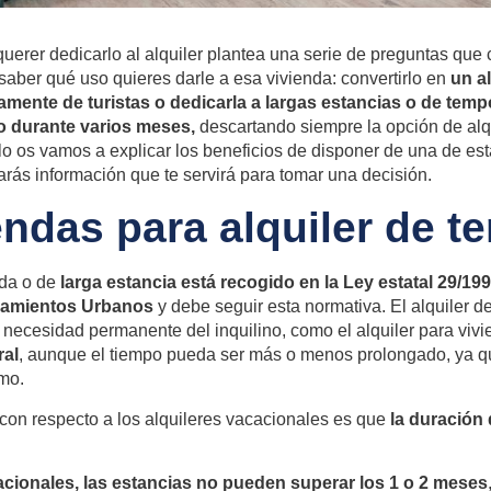
uerer dedicarlo al alquiler plantea una serie de preguntas que
saber qué uso quieres darle a esa vivienda: convertirlo en
un a
amente de turistas o dedicarla a largas estancias o de te
no durante varios meses,
descartando siempre la opción de alq
lo os vamos a explicar los beneficios de disponer de una de esta
rás información que te servirá para tomar una decisión.
endas para alquiler de 
ada o de
larga estancia está recogido en la
Ley estatal 29/199
damientos Urbanos
y debe seguir esta normativa. El alquiler d
 necesidad permanente del inquilino, como el alquiler para vivi
ral
, aunque el tiempo pueda ser más o menos prolongado, ya qu
mo.
 con respecto a los alquileres vacacionales
es que
la duración 
cionales, las estancias no pueden superar los 1 o 2 meses