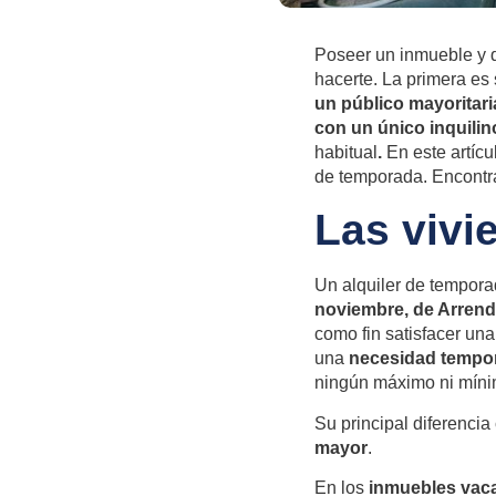
Poseer un inmueble y q
hacerte. La primera es 
un público mayoritari
con un único inquili
habitual
.
En este artícu
de temporada. Encontra
Las vivi
Un alquiler de tempor
noviembre, de Arren
como fin satisfacer una
una
necesidad tempo
ningún máximo ni míni
Su
principal diferencia
mayor
.
En los
inmuebles vaca