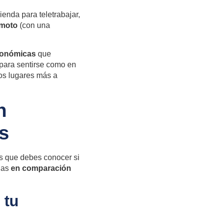
enda para teletrabajar,
emoto
(con una
conómicas
que
para sentirse como en
los lugares más a
n
s
as que debes conocer si
rlas
en comparación
 tu