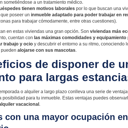
án sometiéndose a un tratamiento médico.
uéspedes tienen motivos laborales
por lo que buscan una vivi
s que poseer un
inmueble adaptado para poder trabajar en r
 zonas para trabajar cómodamente, entre otras cuestiones).
ran en estas viviendas una gran opción. Son
viviendas más e
ento, cuentan con
las máximas comodidades y equipamiento
 trabajo y ocio
y descubrir el entorno a su ritmo, conociendo 
s pueden
alojarse con sus mascotas
.
ficios de disponer de u
nto para largas estancia
temporada o alquiler a largo plazo conlleva una serie de ventaj
a posibilidad para tu inmueble. Estas ventajas puedes observa
alquiler vacacional
.
s con una mayor ocupación en