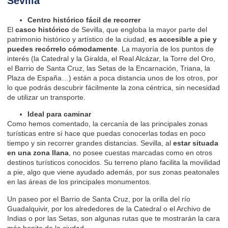
Sevilla
Centro histórico fácil de recorrer
El
casco histórico
de Sevilla, que engloba la mayor parte del
patrimonio histórico y artístico de la ciudad,
es accesible a pie y
puedes recórrelo cómodamente
. La mayoría de los puntos de
interés (la Catedral y la Giralda, el Real Alcázar, la Torre del Oro,
el Barrio de Santa Cruz, las Setas de la Encarnación, Triana, la
Plaza de España…) están a poca distancia unos de los otros, por
lo que podrás descubrir fácilmente la zona céntrica, sin necesidad
de utilizar un transporte.
Ideal para caminar
Como hemos comentado, la cercanía de las principales zonas
turísticas entre sí hace que puedas conocerlas todas en poco
tiempo y sin recorrer grandes distancias. Sevilla, al
estar situada
en una zona llana
, no posee cuestas marcadas como en otros
destinos turísticos conocidos. Su terreno plano facilita la movilidad
a pie, algo que viene ayudado además, por sus zonas peatonales
en las áreas de los principales monumentos.
Un paseo por el Barrio de Santa Cruz, por la orilla del río
Guadalquivir, por los alrededores de la Catedral o el Archivo de
Indias o por las Setas, son algunas rutas que te mostrarán la cara
más bonita de la ciudad.