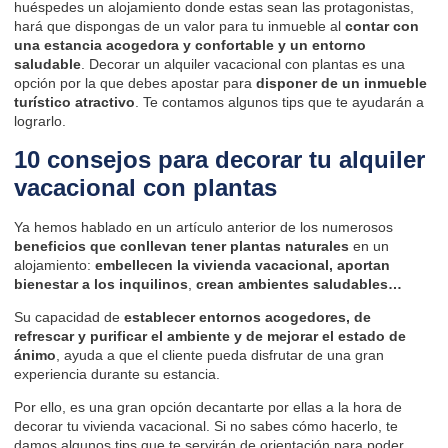
huéspedes un alojamiento donde estas sean las protagonistas,
hará que dispongas de un valor para tu inmueble al
contar con
una estancia acogedora y confortable y un entorno
saludable
. Decorar un alquiler vacacional con plantas es una
opción por la que debes apostar para
disponer de un inmueble
turístico atractivo
. Te contamos algunos tips que te ayudarán a
lograrlo.
10 consejos para decorar tu alquiler
vacacional con plantas
Ya hemos hablado en
un artículo anterior
de los numerosos
beneficios que conllevan tener plantas naturales
en un
alojamiento:
embellecen la vivienda vacacional, aportan
bienestar a los inquilinos
,
crean ambientes saludables…
Su capacidad de
establecer entornos acogedores, de
refrescar y purificar el ambiente y de mejorar el estado de
ánimo
, ayuda a que el cliente pueda disfrutar de una gran
experiencia durante su estancia.
Por ello, es una gran opción decantarte por ellas a la hora de
decorar tu vivienda vacacional. Si no sabes cómo hacerlo, te
damos algunos tips que te servirán de orientación para poder