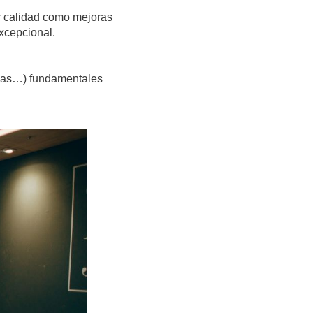
r calidad como mejoras
xcepcional.
rvas…) fundamentales