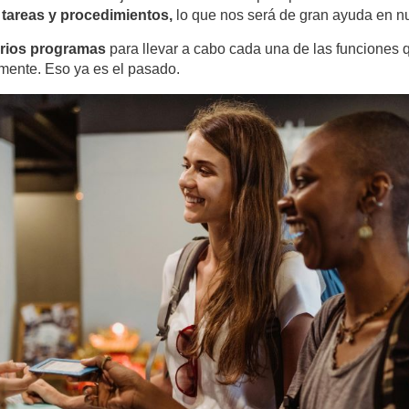
 tareas y procedimientos,
lo que nos será de gran ayuda en n
arios programas
para llevar a cabo cada una de las funciones 
amente. Eso ya es el pasado.