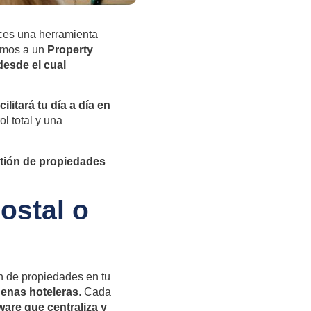
noces una herramienta
rimos a un
Property
esde el cual
ilitará tu día a día en
ol total y una
stión de propiedades
ostal o
ón de propiedades en tu
denas hoteleras
. Cada
ware que centraliza y