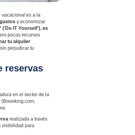
r vacacional es a la
 gastos
y economizar
(‘Do IT Yourself’), es
pero pocos recursos
r tu alquiler
in perjudicar tu
e reservas
dura en el sector de la
l
(Boooking.com,
ma.
erva
realizada a través
 visibilidad para