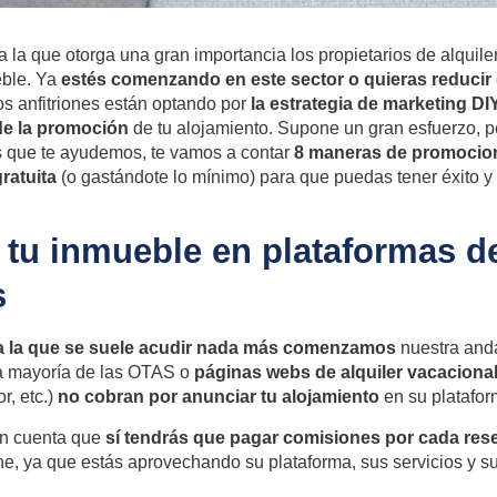
 la que otorga una gran importancia los propietarios de alquile
eble. Ya
estés comenzando en este sector o quieras reducir
s anfitriones están optando por
la estrategia de marketing DIY 
 de la promoción
de tu alojamiento. Supone un gran esfuerzo, 
s que te ayudemos, te vamos a contar
8 maneras de promociona
ratuita
(o gastándote lo mínimo) para que puedas tener éxito y s
 tu inmueble en plataformas d
s
a la que se suele acudir nada más comenzamos
nuestra anda
La mayoría de las OTAS o
páginas webs de alquiler vacaciona
r, etc.)
no cobran por anunciar tu alojamiento
en su platafor
en cuenta que
sí tendrás que pagar comisiones por cada res
e, ya que estás aprovechando su plataforma, sus servicios y su