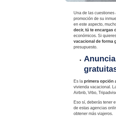
Una de las cuestiones a
promoción de su inmu
en este aspecto, mucho
decir, tú te encargas
económicos. Si quiere
vacacional de forma g
presupuesto.
Anuncia
gratuita
Es la
primera opción 
vivienda vacacional. 
Airbnb, Vrbo, Tripadviso
Eso sí, deberás tener 
de estas agencias onlin
obtener más viajeros.