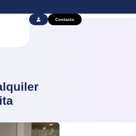
Contacto
lquiler
ita