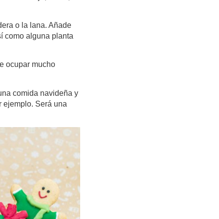
era o la lana. Añade
sí como alguna planta
ele ocupar mucho
r una comida navideña y
or ejemplo. Será una