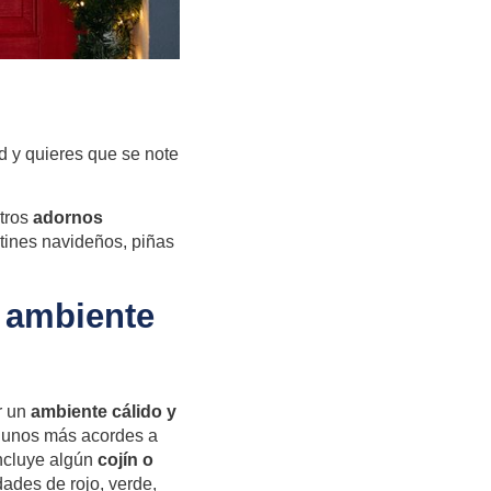
d y quieres que se note
tros
adornos
tines navideños, piñas
n ambiente
r un
ambiente cálido y
r unos más acordes a
incluye algún
cojín o
dades de rojo, verde,