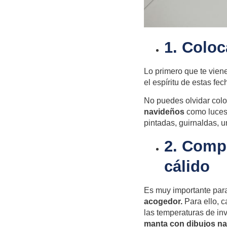
1. Colo
Lo primero que te vien
el espíritu de estas fe
No puedes olvidar colo
navideños
como luces,
pintadas, guirnaldas, u
2. Compr
cálido
Es muy importante para
acogedor.
Para ello, 
las temperaturas de in
manta con dibujos n