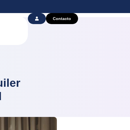
Contacto
iler
d