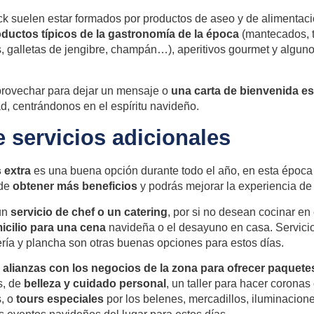
 suelen estar formados por productos de aseo y de alimentaci
ductos típicos de la gastronomía de la época
(mantecados, t
galletas de jengibre, champán…), aperitivos gourmet y alguno
provechar para dejar un mensaje o
una carta de bienvenida es
d, centrándonos en el espíritu navideño.
e servicios adicionales
 extra
es una buena opción durante todo el año, en esta época
 de
obtener más beneficios
y podrás mejorar la experiencia de
 un
servicio de chef o un catering
, por si no desean cocinar en
icilio para una cena
navideña o el desayuno en casa. Servici
ería y plancha son otras buenas opciones para estos días.
alianzas con los negocios de la zona
para ofrecer paquete
s, de
belleza y
cuidado personal
, un taller para hacer coronas
, o
tours especiales
por los belenes, mercadillos, iluminacione