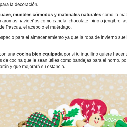
para la decoración.
suave, muebles cómodos y materiales naturales
como la mad
 aromas navideños como canela, chocolate, pino o jengibre, a
de Pascua, el acebo o el muérdago.
espacio para el almacenamiento ya que la ropa de invierno su
 con una
cocina bien equipada
por si tu inquilino quiere hace
os de cocina que le sean útiles como bandejas para el horno, p
arán y que mejorará su estancia.