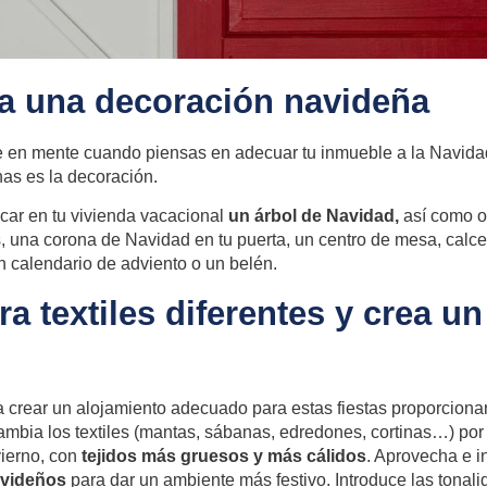
ca una decoración navideña
e en mente cuando piensas en adecuar tu inmueble a la Navida
chas es la decoración.
car en tu vivienda vacacional
un árbol de Navidad,
así como o
 una corona de Navidad en tu puerta, un centro de mesa, calce
n calendario de adviento o un belén.
a textiles diferentes y crea u
 crear un alojamiento adecuado para estas fiestas proporciona
cambia los textiles (mantas, sábanas, edredones, cortinas…) po
vierno, con
tejidos más gruesos y más cálidos
. Aprovecha e 
avideños
para dar un ambiente más festivo. Introduce las tonali