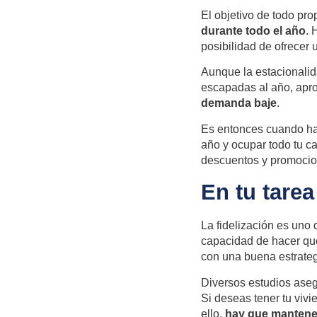
El objetivo de todo pro
durante todo el año
. 
posibilidad de ofrecer
Aunque la estacionalid
escapadas al año, apr
demanda baje
.
Es entonces cuando hay
año y ocupar todo tu c
descuentos y promocion
En tu tarea
La
fidelización
es uno d
capacidad de hacer que
con una buena estrategi
Diversos estudios ase
Si deseas tener tu vivi
ello,
hay que mantener