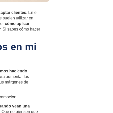
aptar clientes
. En el
 suelen utilizar en
ber
cómo aplicar
ar. Si sabes cómo hacer
os en mi
amos haciendo
ara aumentar las
 tus márgenes de
promoción.
cuando vean una
. Que no piensen que