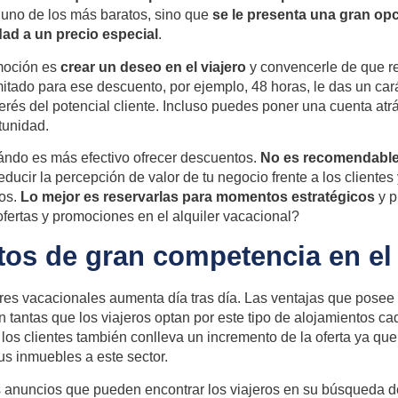
 uno de los más baratos, sino que
se le presenta una gran opc
ad a un precio especial
.
omoción es
crear un deseo en el viajero
y convencerle de que re
itado para ese descuento, por ejemplo, 48 horas, le das un car
terés del potencial cliente. Incluso puedes poner una cuenta atrá
tunidad.
ándo es más efectivo ofrecer descuentos.
No es recomendable 
educir la percepción de valor de tu negocio frente a los cliente
sos.
Lo mejor es reservarlas para momentos estratégicos
y p
fertas y promociones en el alquiler vacacional?
os de gran competencia en el
es vacacionales aumenta día tras día. Las ventajas que posee 
n tantas que los viajeros optan por este tipo de alojamientos c
 los clientes también conlleva un incremento de la oferta ya qu
us inmuebles a este sector.
 anuncios que pueden encontrar los viajeros en su búsqueda d