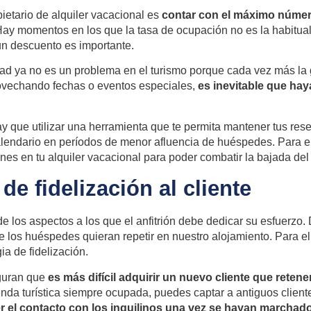
pietario de alquiler vacacional es
contar con el máximo númer
Hay momentos en los que la tasa de ocupación no es la habitual,
 un descuento es importante.
ad ya no es un problema en el turismo porque cada vez más la g
ovechando fechas o eventos especiales,
es inevitable que ha
 que utilizar una herramienta que te permita mantener tus rese
alendario en períodos de menor afluencia de huéspedes. Para e
es en tu alquiler vacacional para poder combatir la bajada del 
 de fidelización al cliente
e los aspectos a los que el anfitrión debe dedicar su esfuerzo
 los huéspedes quieran repetir en nuestro alojamiento. Para e
a de fidelización.
guran que
es más difícil adquirir un nuevo cliente que retene
enda turística siempre ocupada, puedes captar a antiguos client
 el contacto con los inquilinos una vez se hayan marchad