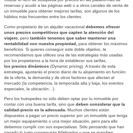
reservas y acudir a
las páginas web
o a otros canales de venta de
un inmueble para obtener mejores tarifas, son algunos de los
hábitos más frecuentes entre los clientes.
Como propietario de un alquiler vacacional
debemos ofrecer
unos precios competitivos que capten la atención del
viajero
, pero
también tenemos que saber mantener una
rentabilidad con nuestra propiedad,
para obtener los máximos
beneficios. Si quieres conseguir este doble objetivo, te
recomendamos que utilices una de las estrategias más usadas
por los propietarios a la hora de establecer sus tarifas,
los
precios dinámicos
(Dynamic pricing). A través de esta
estrategia, ajustarás el precio diario de tu alojamiento en función
de la oferta, la demanda y de otros factores que afectan al
mercado (la competencia, la temporada alta y baja, los eventos
especiales, la ubicación…).
Pero los huéspedes no sólo deben optar por tu inmueble por
contar con una buena tarifa, sino que
deben considerar que la
calidad-precio es la adecuada.
Muchos clientes están
dispuestos a pagar un precio superior por un inmueble que tenga
un mejor equipamiento o una mejor situación, pero para ello
debemos cumplir con sus expectativas. Sólo pensando que han
pagado lo justo
conseguirás fidelizarlos
y que se marchen